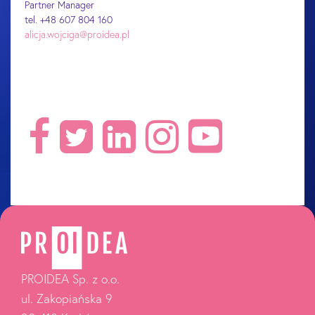
Partner Manager
tel. +48 607 804 160
alicja.wojciga@proidea.pl
PROIDEA Sp. z o.o.
ul. Zakopiańska 9