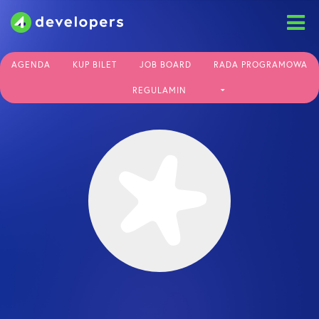
Skip
to
content
AGENDA
KUP BILET
JOB BOARD
RADA PROGRAMOWA
REGULAMIN