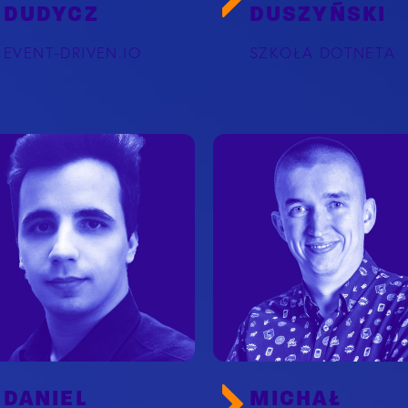
DUDYCZ
DUSZYŃSKI
EVENT-DRIVEN.IO
SZKOŁA DOTNETA
DANIEL
MICHAŁ