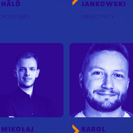
HÁLÓ
JANKOWSKI
MONTERAIL
OBJECTIVITY
MIKOŁAJ
KAROL