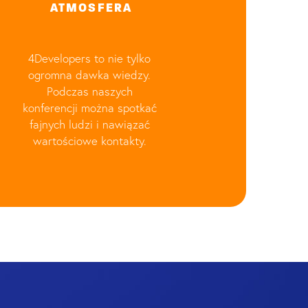
ATMOSFERA
4Developers to nie tylko
ogromna dawka wiedzy.
Podczas naszych
konferencji można spotkać
fajnych ludzi i nawiązać
wartościowe kontakty.