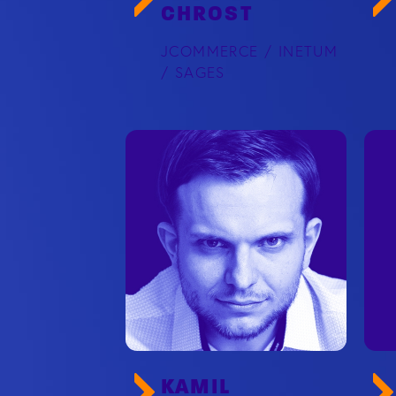
CHROST
JCOMMERCE / INETUM
/ SAGES
KAMIL