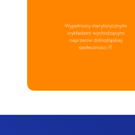
Wypełniony merytorycznymi
wykładami wychodzącymi
naprzeciw dolnośląskiej
społeczności IT.