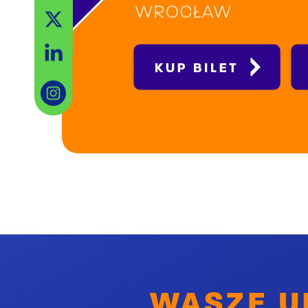
Facebook
X
LinkedIn
WASZE U