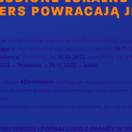
ERS POWRACAJĄ J
ak bardzo lubicie regionalne spotkania organizowane
opers
08.11.
. My także! Dlatego zarezerwujcie czas
cławiu
11.10.2022
. Wcześniej, bo
spotykamy się w
2022
Poznaniu
29.11.2022
Łodzi
w
, a
w
.
4Developers
e edycje
cechują się wysoką różnorodn
onu doborem ścieżek oraz kameralnym charakterem, k
tów.
 wydarzenie o charakterze szkoleniowym, ale także
NIJ WIEDZĘ I POZNAJ LUDZI Z BRANŻY W SW