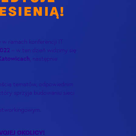
ESIENIĄ!
 w ramach konferencji IT
2022
– w ten dzień widzimy się
Katowicach
, następnie
ością tematów, odpowiednim
tóry sprzyja budowaniu sieci
 networkingowym.
OJEJ OKOLICY!