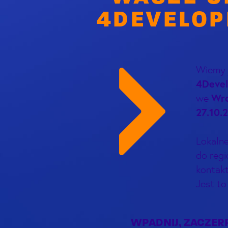
4DEVELOP
Wiemy j
4Devel
Wro
we
27.10.
Lokaln
do regi
kontak
Jest to
WPADNIJ, ZACZERP