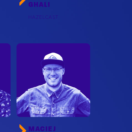
GHALI
HAZELCAST
MACIEJ