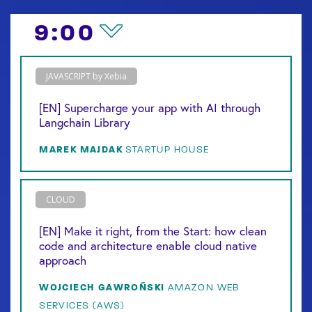
9:00
JAVASCRIPT by Xebia
[EN] Supercharge your app with AI through
Langchain Library
MAREK
MAJDAK
STARTUP HOUSE
CLOUD
[EN] Make it right, from the Start: how clean
code and architecture enable cloud native
approach
WOJCIECH
GAWROŃSKI
AMAZON WEB
SERVICES (AWS)