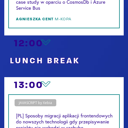
case study w oparciu o CosmosDb i Azure
Service Bus
AGNIESZKA
CENT
M-KOPA
12:00
LUNCH BREAK
13:00
JAVASCRIPT by Xebia
[PL] Sposoby migracji aplikacji frontendowych
do nowszych technologii gdy przepisywanie
projektu nie wchodzi w rachubę