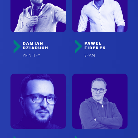
DAMIAN
PAWEŁ
DZIADUCH
FIDEREK
PRINTIFY
EPAM