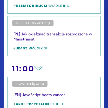
PRZEMEK
BIELICKI
GRADLE INC.
ARCHITEKTURY APLIKACJI
[PL] Jak okiełznać transakcje rozproszone w
Masstransit.
ŁUKASZ
WÓJCIK
SII
11:00
JAVASCRIPT by Xebia
[EN] JavaScript beats cancer
KAROL
PRZYSTALSKI
CODETE