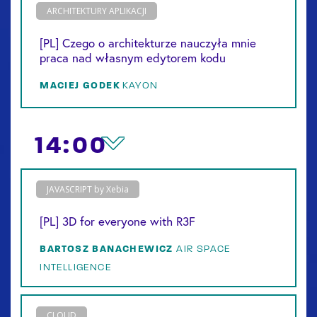
ARCHITEKTURY APLIKACJI
[PL] Czego o architekturze nauczyła mnie
praca nad własnym edytorem kodu
MACIEJ
GODEK
KAYON
14:00
JAVASCRIPT by Xebia
[PL] 3D for everyone with R3F
BARTOSZ
BANACHEWICZ
AIR SPACE
INTELLIGENCE
CLOUD