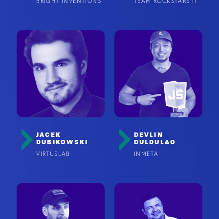
BRIGHT INVENTIONS
TEAM ROCKSTARS IT
JACEK
DEVLIN
DUBIKOWSKI
DULDULAO
VIRTUSLAB
INMETA