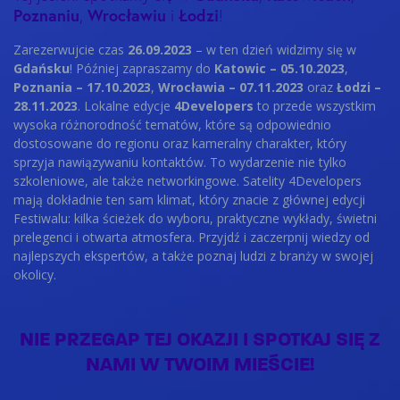
Poznaniu
Wrocławiu
Łodzi
,
i
!
Zarezerwujcie czas
26.09.2023
– w ten dzień widzimy się w
Gdańsku
! Później zapraszamy do
Katowic – 05.10.2023
,
Poznania – 17.10.2023
,
Wrocławia – 07.11.2023
oraz
Łodzi –
28.11.2023
. Lokalne edycje
4Developers
to przede wszystkim
wysoka różnorodność tematów, które są odpowiednio
dostosowane do regionu oraz kameralny charakter, który
sprzyja nawiązywaniu kontaktów. To wydarzenie nie tylko
szkoleniowe, ale także networkingowe. Satelity 4Developers
mają dokładnie ten sam klimat, który znacie z głównej edycji
Festiwalu: kilka ścieżek do wyboru, praktyczne wykłady, świetni
prelegenci i otwarta atmosfera. Przyjdź i zaczerpnij wiedzy od
najlepszych ekspertów, a także poznaj ludzi z branży w swojej
okolicy.
NIE PRZEGAP TEJ OKAZJI I SPOTKAJ SIĘ Z
NAMI W TWOIM MIEŚCIE!