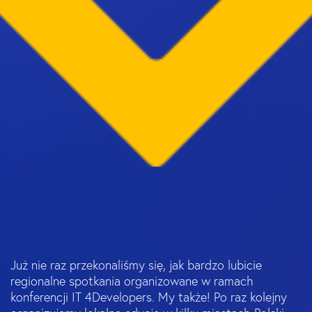
Już nie raz przekonaliśmy się, jak bardzo lubicie
regionalne spotkania organizowane w ramach
konferencji IT 4Developers. My także! Po raz kolejny