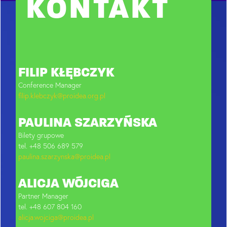
KONTAKT
FILIP KŁĘBCZYK
Conference Manager
filip.klebczyk@proidea.org.pl
PAULINA SZARZYŃSKA
Bilety grupowe
tel. +48 506 689 579
paulina.szarzynska@proidea.pl
ALICJA WÓJCIGA
Partner Manager
tel. +48 607 804 160
alicja.wojciga@proidea.pl