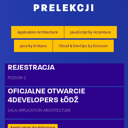
PRELEKCJI
Application Architecture
JavaScript by Accenture
Java by Endava
Cloud & DevOps by Ericsson
REJESTRACJA
POZIOM 2
OFICJALNE OTWARCIE
4DEVELOPERS ŁÓDŹ
SALA APPLICATION ARCHITECTURE
Application Architecture