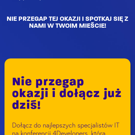
NIE PRZEGAP TEJ OKAZJI I SPOTKAJ SIĘ Z
NAMI W TWOIM MIEŚCIE!
Nie przegap
okazji i dołącz już
dziś!
Dołącz do najlepszych specjalistów IT
na konferencji 4Developers, która