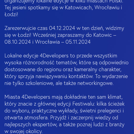
organizujemy lokalne edycje w kilku miastach Polski.
Tej jesieni spotkamy się w Katowicach, Wrocławiu i
Łodzi!
Zarezerwujcie czas 04.12.2024 w ten dzień, widzimy
się w Łodzi! Wcześniej zapraszamy do Katowic –
08.10.2024 i Wrocławia – 05.11.2024
Lokalne edycje 4Developers to przede wszystkim
wysoka różnorodność tematów, które są odpowiednio
dostosowane do regionu oraz kameralny charakter,
który sprzyja nawiązywaniu kontaktów. To wydarzenie
nie tylko szkoleniowe, ale także networkingowe.
Miasta 4Developers mają dokładnie ten sam klimat,
który znacie z głównej edycji Festiwalu: kilka ścieżek
do wyboru, praktyczne wykłady, świetni prelegenci i
otwarta atmosfera. Przyjdź i zaczerpnij wiedzy od
najlepszych ekspertów, a także poznaj ludzi z branży
w swojej okolicy.