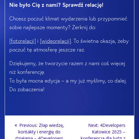
Nie było Cię z nami? Sprawdź relację!
Chcesz poczuć klimat wydarzenia lub przypomnieć
sobie najlepsze momenty? Zerknij do:
[
fotorelacji
] i [
wideorelacji
]. To świetna okazja, żeby
poczuć tę atmosferę jeszcze raz.
Dziękujemy, że tworzycie razem z nami coś więcej
niż konferencję.
To była mocna edycja – a my już myślimy, co dalej.
Do zobaczenia!
Post
Previous
Next
Previous:
Złap wiedzę,
Next:
4Developers
navigation
post:
post:
kontakty i energię do
Katowice 2025 –
działania – 4Developers
konferencja dla ludzi z