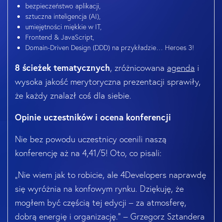
bezpieczeństwo aplikacji,
sztuczna inteligencja (AI),
umiejętności miękkie w IT,
Frontend & JavaScript,
Domain-Driven Design (DDD) na przykładzie… Heroes 3!
8 ścieżek tematycznych
, zróżnicowana
agenda
i
wysoka jakość merytoryczna prezentacji sprawiły,
że każdy znalazł coś dla siebie.
Opinie uczestników i ocena konferencji
Nie bez powodu uczestnicy ocenili naszą
konferencję aż na 4,41/5! Oto, co pisali:
„Nie wiem jak to robicie, ale 4Developers naprawdę
się wyróżnia na konfowym rynku. Dziękuję, że
mogłem być częścią tej edycji – za atmosferę,
dobrą energię i organizację.” – Grzegorz Sztandera