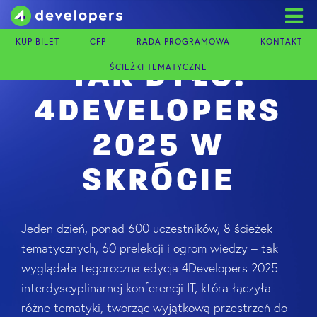
Skip
to
content
KUP BILET
CFP
RADA PROGRAMOWA
KONTAKT
ŚCIEŻKI TEMATYCZNE
TAK BYŁO!
4DEVELOPERS
2025 W
SKRÓCIE
Jeden dzień, ponad 600 uczestników, 8 ścieżek
tematycznych, 60 prelekcji i ogrom wiedzy – tak
wyglądała tegoroczna edycja 4Developers 2025
interdyscyplinarnej konferencji IT, która łączyła
różne tematyki,
tworząc wyjątkową przestrzeń do