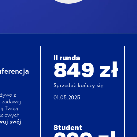
II runda
849 zł
nferencja
Sprzedaż kończy się:
 żywo z
01.05.2025
, zadawaj
ją Twoją
ościowych
wuj swój
Student