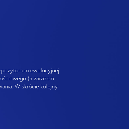
repozytorium ewolucyjnej
ałościowego (a zarazem
ania. W skrócie kolejny