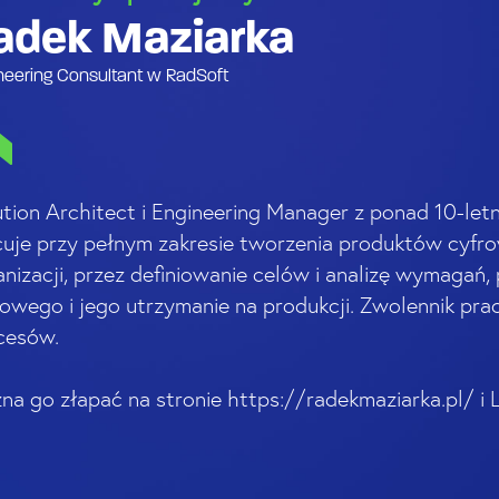
adek Maziarka
neering Consultant w RadSoft
ution Architect i Engineering Manager z ponad 10-le
cuje przy pełnym zakresie tworzenia produktów cyfr
anizacji, przez definiowanie celów i analizę wymagań
rowego i jego utrzymanie na produkcji. Zwolennik prac
cesów.
na go złapać na stronie https://radekmaziarka.pl/ i 