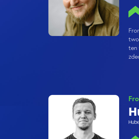
Fro
two
ten
zdec
Fro
H
Hube