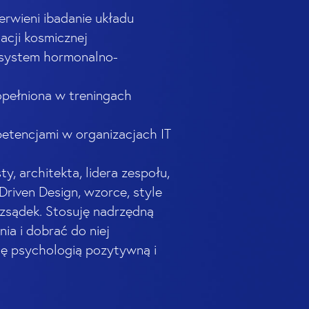
erwieni ibadanie układu
cji kosmicznej
 system hormonalno-
opełniona w treningach
mpetencjami w organizacjach IT
y, architekta, lidera zespołu,
Driven Design, wzorce, style
zsądek. Stosuję nadrzędną
ia i dobrać do niej
ię psychologią pozytywną i