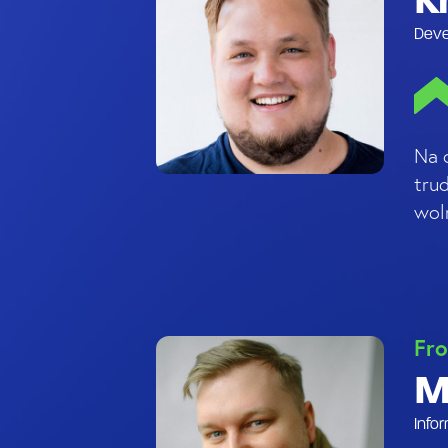
K
Deve
Na 
tru
wol
Fro
M
Info