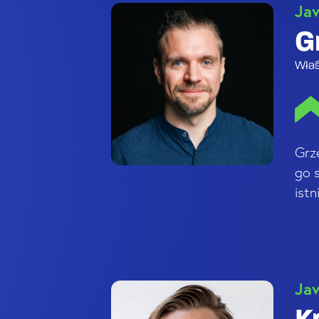
Ja
G
Właś
Grz
go 
istn
Ja