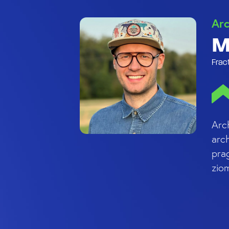
Arc
M
Frac
Arc
arc
pra
zio