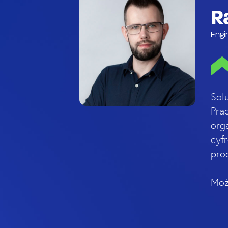
R
Engi
Sol
Pra
org
cyf
pro
Moż