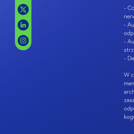
- C
ner
- A
odp
- A
str
- D
W ci
men
arc
zas
odp
kog