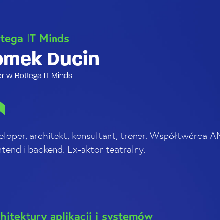
tega IT Minds
omek Ducin
er w Bottega IT Minds
eloper, architekt, konsultant, trener. Współtwórca AN
tend i backend. Ex-aktor teatralny.
hitektury aplikacji i systemów