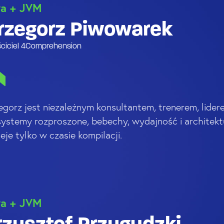
va + JVM
rzegorz Piwowarek
ciciel 4Comprehension
egorz jest niezależnym konsultantem, trenerem, lider
systemy rozproszone, bebechy, wydajność i architektu
ieje tylko w czasie kompilacji.
va + JVM