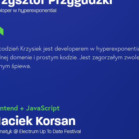
rzysztof Przygudzki
loper w hyperexponential
codzień Krzysiek jest developerem w hyperexponential
dnej domenie i prostym kodzie. Jest zagorzałym zwol
nym śpiewa.
ntend + JavaScript
aciek Korsan
rmatyk @ Electrum Up To Date Festival