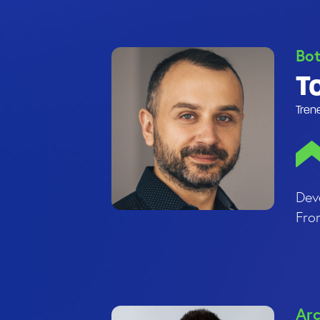
Bot
T
Tren
Dev
Fron
Arc