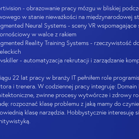
ortivision - obrazowanie pracy mózgu w bliskiej podcz
wowego w stanie nieważkości na międzynarodowej sta
ugmented Neural Systems - sceny VR wspomagające
ornościowy w walce z rakiem
ugmented Reality Training Systems - rzeczywistość d
zeleckich
evskiller - automatyzacja rekrutacji i zarządzanie ko
ągu 22 lat pracy w branży IT pełniłem role programist
tora i trenera. W codziennej pracy integruję: Domain 
hitektoniczne, zwinne procesy wytwórcze i zdrowy ro
adę: rozpoznać klasę problemu z jaką mamy do czynien
owiednią klasę narzędzia. Hobbystycznie interesuję s
nitywistyką.