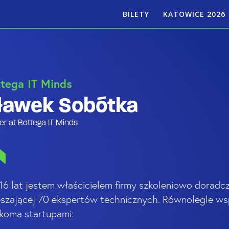
BILETY
KATOWICE 2026
PRELEGENCI
AGE
tega IT Minds
ławek Sobótka
r at Bottega IT Minds
16 lat jestem właścicielem firmy szkoleniowo doradcz
eszającej 70 ekspertów technicznych. Równolegle ws
lkoma startupami: