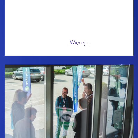
Backstage), podepniesz pod niego narzędzia i
nagle Twoje zespoły będą szczęśliwsze, a
infrastruktura spójna. Dziś coraz częściej słychać
jednak inne głosy: „Mamy piękny portal, ale nikt z
niego nie
Więcej…