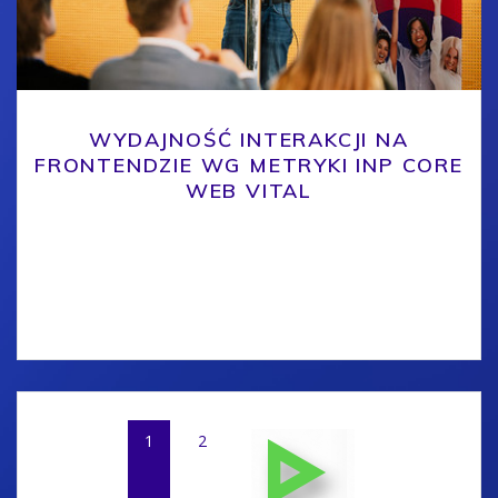
WYDAJNOŚĆ INTERAKCJI NA
FRONTENDZIE WG METRYKI INP CORE
WEB VITAL
Konferencja 4Developers 2024 przyniosła wiele
wartościowych prelekcji dotyczących technologii
webowych i optymalizacji wydajności stron
internetowych.
Posts
Page
Page
1
2
navigation