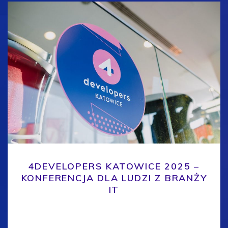
4DEVELOPERS KATOWICE 2025 –
KONFERENCJA DLA LUDZI Z BRANŻY
IT
Pamiętasz tę jedną konferencję, po której wraca się
z głową pełną pomysłów i kontaktów, które realnie