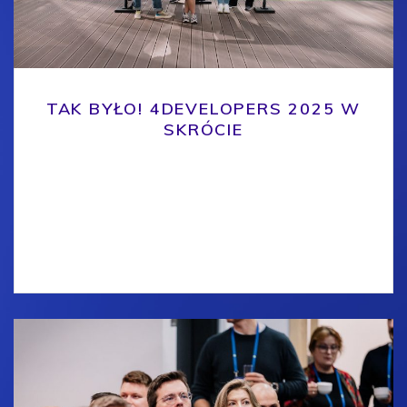
TAK BYŁO! 4DEVELOPERS 2025 W
SKRÓCIE
Jeden dzień, ponad 600 uczestników, 8 ścieżek
tematycznych, 60 prelekcji i ogrom wiedzy – tak
wyglądała tegoroczna edycja 4Developers 2025
interdyscyplinarnej konferencji IT, która łączyła
różne tematyki,