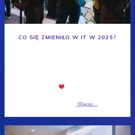
CO SIĘ ZMIENIŁO W IT W 2025?
Za nami intensywny rok. W 2025 spotkaliśmy się z
Wami dwa razy – 6 maja w Warszawie i 15
października w Katowicach. Frekwencja dopisała,
oceny po konferencjach były świetne, więc z
całego serca dziękujemy za wspólnie spędzony rok
z 4Developers.
Ale oprócz prelekcji,
networkingów i afterów działo się też sporo w
samej branży. Co
Więcej…