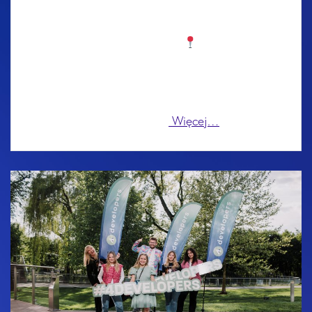
wpływają na projekty? Właśnie takie
doświadczenia chcemy tworzyć podczas
4Developers Katowice 2025.
15 października
2025, Katowice – jeden dzień, który może zmienić
sposób myślenia o kodzie, architekturze, AI czy
skalowaniu systemów. To spotkanie ludzi z branży,
którzy wiedzą,
Więcej…