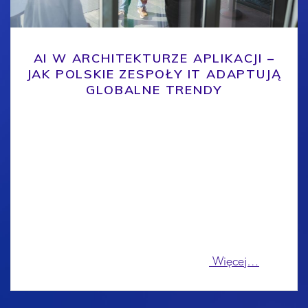
AI W ARCHITEKTURZE APLIKACJI –
JAK POLSKIE ZESPOŁY IT ADAPTUJĄ
GLOBALNE TRENDY
Sztuczna inteligencja w roli katalizatora zmian
Sztuczna inteligencja (AI) zmienia sposób, w jaki
powstają aplikacje. Według InfoQ Software
Architecture and Design Trends Report 2025 [1],
technologie takie jak Agentic AI, duże modele
językowe (LLM) oraz retrieval-augmented
generation (RAG) stają się kluczowymi narzędziami
w pracy architektów oprogramowania. W Polsce
coraz więcej firm IT sięga po te
Więcej…