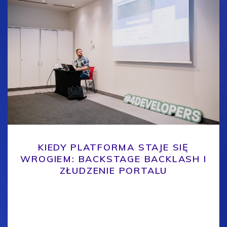
KIEDY PLATFORMA STAJE SIĘ
WROGIEM: BACKSTAGE BACKLASH I
ZŁUDZENIE PORTALU
Jeszcze dwa lata temu na każdej konferencji o
DevOps i Cloud padało hasło „Platform
Engineering”. Brzmiało to jak panaceum: zbudujesz
portal developerski (najczęściej w oparciu o