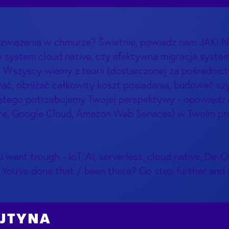
ozwiązania w chmurze? Świetnie, powiedz nam JAK! Ni
y system cloud native, czy efektywna migracja syst
 Wszyscy wiemy z teorii (dostarczonej za pośredni
ć, obniżać całkowity koszt posiadania, budować szyb
latego potrzebujemy Twojej perspektywy - opowiedz
re, Google Cloud, Amazon Web Services) w Twoim pro
u went trough - IoT, AI, serverless, cloud native, Dev
e! You’ve done that / been there? Go step further and 
OJTYNA