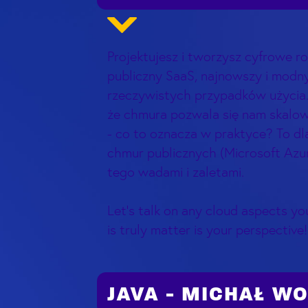
Projektujesz i tworzysz cyfrowe r
publiczny SaaS, najnowszy i modn
rzeczywistych przypadków użycia.
że chmura pozwala się nam skalowa
- co to oznacza w praktyce? To d
chmur publicznych (Microsoft Azu
tego wadami i zaletami.
Let’s talk on any cloud aspects yo
is truly matter is your perspectiv
JAVA - MICHAŁ W