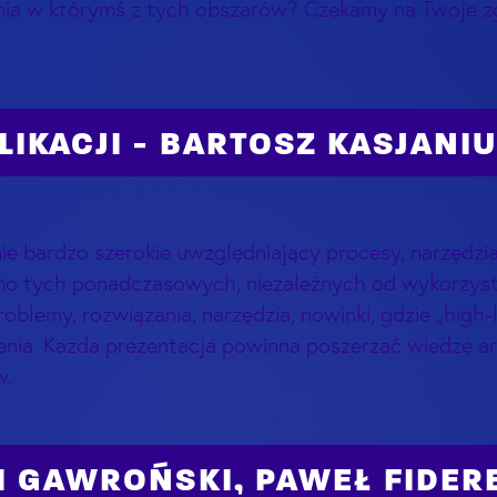
ia w którymś z tych obszarów? Czekamy na Twoje z
IKACJI - BARTOSZ KASJANI
nie bardzo szerokie uwzględniający procesy, narzędzia
no tych ponadczasowych, niezależnych od wykorzysty
oblemy, rozwiązania, narzędzia, nowinki, gdzie „high-
nia. Każda prezentacja powinna poszerzać wiedzę ar
w.
H GAWROŃSKI, PAWEŁ FIDER