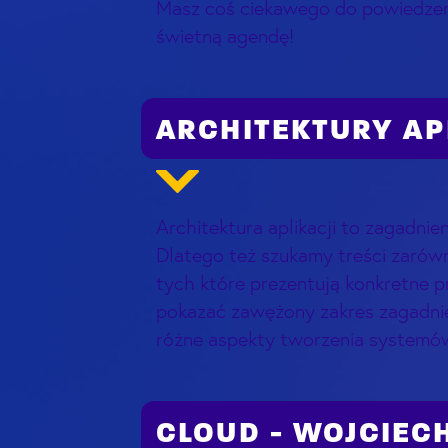
Masz coś ciekawego do powiedzen
świetną agendę!
ARCHITEKTURY APL
Architektura aplikacji to zagadnie
Dlatego też szukamy treści zarów
tych które prezentują konkretne pr
pokazać zawężony zakres zagadnie
różne aspekty tworzenia systemó
CLOUD - WOJCIEC