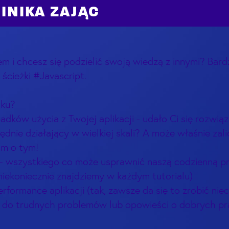
INIKA ZAJĄC
tem i chcesz się podzielić swoją wiedzą z innymi? Ba
ścieżki #Javascript.
oku?
adków użycia z Twojej aplikacji - udało Ci się rozw
dnie działający w wielkiej skali? A może właśnie zal
m o tym!
ji - wszystkiego co może usprawnić naszą codzienną 
niekoniecznie znajdziemy w każdym tutorialu)
rformance aplikacji (tak, zawsze da się to zrobić niec
ia do trudnych problemów lub opowieści o dobrych p