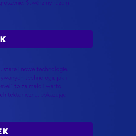
głoszenie. Stwórzmy razem
UK
, stare i nowe technologie.
wanych technologii, jak i
level” to za mało i warto
chitektoniczną, pokazując
EK