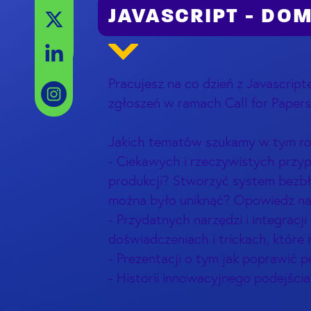
Facebook
JAVASCRIPT - DOM
X
LinkedIn
Pracujesz na co dzień z Javascrip
zgłoszeń w ramach Call for Papers 
Jakich tematów szukamy w tym r
- Ciekawych i rzeczywistych przyp
produkcji? Stworzyć system bezbłę
można było uniknąć? Opowiedz na
- Przydatnych narzędzi i integrac
doświadczeniach i trickach, które 
- Prezentacji o tym jak poprawić pe
- Historii innowacyjnego podejśc