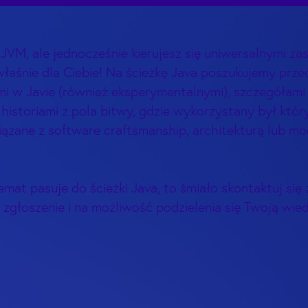
JVM, ale jednocześnie kierujesz się uniwersalnymi z
st właśnie dla Ciebie! Na ścieżkę Java poszukujemy p
i w Javie (również eksperymentalnymi), szczegółami
 historiami z pola bitwy, gdzie wykorzystany był któ
ązane z software craftsmanship, architekturą lub m
mat pasuje do ścieżki Java, to śmiało skontaktuj się z
 zgłoszenie i na możliwość podzielenia się Twoją wied