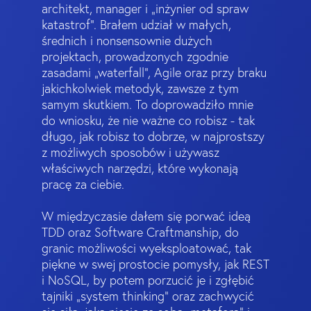
architekt, manager i „inżynier od spraw
katastrof”. Brałem udział w małych,
średnich i nonsensownie dużych
projektach, prowadzonych zgodnie
zasadami „waterfall”, Agile oraz przy braku
jakichkolwiek metodyk, zawsze z tym
samym skutkiem. To doprowadziło mnie
do wniosku, że nie ważne co robisz - tak
długo, jak robisz to dobrze, w najprostszy
z możliwych sposobów i używasz
właściwych narzędzi, które wykonają
pracę za ciebie.
W międzyczasie dałem się porwać ideą
TDD oraz Software Craftmanship, do
granic możliwości wyeksploatować, tak
piękne w swej prostocie pomysły, jak REST
i NoSQL, by potem porzucić je i zgłębić
tajniki „system thinking” oraz zachwycić