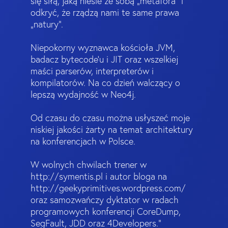
się siłą, jaką niesie ze sobą „metafora” i
odkryć, że rządzą nami te same prawa
„natury”.
Niepokorny wyznawca kościoła JVM,
badacz bytecode’u i JIT oraz wszelkiej
maści parserów, interpreterów i
kompilatorów. Na co dzień walczący o
lepszą wydajność w Neo4j.
Od czasu do czasu można usłyszeć moje
niskiej jakości żarty na temat architektury
na konferencjach w Polsce.
W wolnych chwilach trener w
http://symentis.pl i autor bloga na
http://geekyprimitives.wordpress.com/
oraz samozwańczy dyktator w radach
programowych konferencji CoreDump,
SegFault, JDD oraz 4Developers."