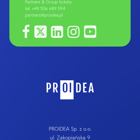
Partners & Group tickets
tel. +48 506 689 594‬
partners@proidea.pl
PROIDEA Sp. z o.o.
ul. Zakopiańska 9