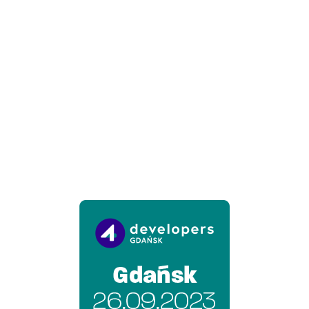
Nie ograniczamy się do jednego miejsca! Poza
edycjami ogólnopolskimi organizujemy także te
lokalne – co roku w innych miastach. Bez zmian
pozostają: atmosfera, świetni Prelegenci oraz ogrom
merytorycznych wykładów! Satelity 4Developers to
kameralna wersja Festiwalu, która niebawem znowu
zagości w Waszych miastach!